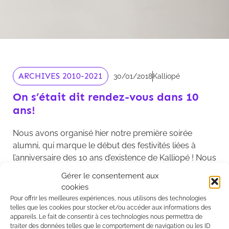
ARCHIVES 2010-2021
30/01/2018
Kalliopé
On s’était dit rendez-vous dans 10
ans!
Nous avons organisé hier notre première soirée
alumni, qui marque le début des festivités liées à
l’anniversaire des 10 ans d’existence de Kalliopé ! Nous
remercions tous nos collaborateurs et stagiaires,
Gérer le consentement aux
anciens et actuels, de nous avoir fait le plaisir d’être à
cookies
nos côtés pour cette magnifique soirée et de
Pour offrir les meilleures expériences, nous utilisons des technologies
contribuer au succès de Kalliopé, année après année.
telles que les cookies pour stocker et/ou accéder aux informations des
appareils. Le fait de consentir à ces technologies nous permettra de
traiter des données telles que le comportement de navigation ou les ID