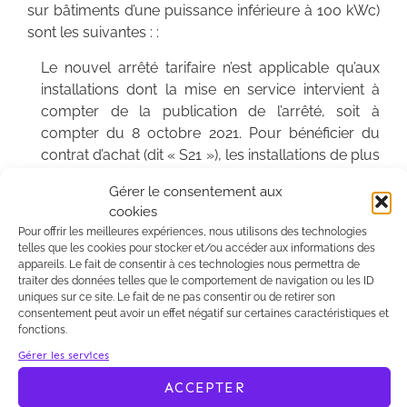
sur bâtiments d’une puissance inférieure à 100 kWc)
sont les suivantes : :
Le nouvel arrêté tarifaire n’est applicable qu’aux
installations dont la mise en service intervient à
compter de la publication de l’arrêté, soit à
compter du 8 octobre 2021. Pour bénéficier du
contrat d’achat (dit « S21 »), les installations de plus
de 100 kWc doivent également présenter un bilan
Gérer le consentement aux
carbone inférieur à 550 kg eq CO2/kWc. Une
cookies
méthodologie du calcul du bilan carbone est
Pour offrir les meilleures expériences, nous utilisons des technologies
présentée en annexe de l’arrêté.
telles que les cookies pour stocker et/ou accéder aux informations des
L’arrêté comporte des définitions par rapport au
appareils. Le fait de consentir à ces technologies nous permettra de
traiter des données telles que le comportement de navigation ou les ID
précédent arrêté tarifaire. L’on peut notamment
uniques sur ce site. Le fait de ne pas consentir ou de retirer son
souligner que :
consentement peut avoir un effet négatif sur certaines caractéristiques et
la date d’achèvement correspond désormais,
fonctions.
pour les installations de moins de 100 kWc, à la
Gérer les services
date du visa du consuel figurant sur l’attestation
ACCEPTER
sur l’honneur déjà prévu par l’arrêté du 9 mai