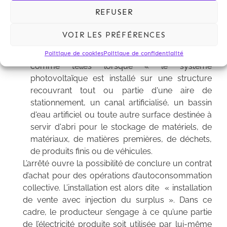
2017 ou, pour les installations comprises entre
REFUSER
100 et 500 kWc, à celle visée par l’attestation de
conformité prévue à l’article R. 314-7 du code de
VOIR LES PRÉFÉRENCES
l’énergie ;
Les installations sur ombrières sont définies
Politique de cookies
Politique de confidentialité
comme telles lorsque « le système
photovoltaïque est installé sur une structure
recouvrant tout ou partie d'une aire de
stationnement, un canal artificialisé, un bassin
d'eau artificiel ou toute autre surface destinée à
servir d'abri pour le stockage de matériels, de
matériaux, de matières premières, de déchets,
de produits finis ou de véhicules.
L’arrêté ouvre la possibilité de conclure un contrat
d’achat pour des opérations d’autoconsommation
collective. L’installation est alors dite « installation
de vente avec injection du surplus ». Dans ce
cadre, le producteur s’engage à ce qu’une partie
de l’électricité produite soit utilisée par lui-même