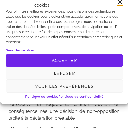
d’une décision expresse dans le délai d’instruction
cookies
d’une déclaration préalable, c’est-à-dire un mois, le
Pour offrir les meilleures expériences, nous utilisons des technologies
silence gardé par l’autorité compétente vaut
telles que les cookies pour stocker et/ou accéder aux informations des
décision de non-opposition à la déclaration
appareils. Le fait de consentir à ces technologies nous permettra de
traiter des données telles que le comportement de navigation ou les ID
préalable (article R. 424-1 du code de l’urbanisme).
uniques sur ce site. Le fait de ne pas consentir ou de retirer son
consentement peut avoir un effet négatif sur certaines caractéristiques et
Dans l’hypothèse où le service instructeur invite le
fonctions.
déclarant à fournir des pièces obligatoires, celui-ci a
Gérer les services
un délai de trois mois pour produire les pièces
manquantes. En l'absence de production des
ACCEPTER
pièces, la demande fera l’objet d’une décision tacite
d’opposition (article R. 423-39 du code de
REFUSER
l’urbanisme).
VOIR LES PRÉFÉRENCES
L’annulation de la demande de pièces
Politique de cookies
Politique de confidentialité
complémentaires entrainant sa disparition
rétroactive, la requérante estimait qu’était en
conséquence née une décision de non-opposition
tacite à la déclaration préalable.