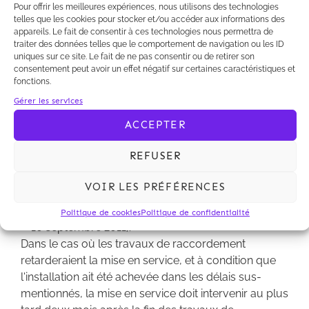
financière de raccordement au réseau. Dans ce cas
Pour offrir les meilleures expériences, nous utilisons des technologies
précis, le bénéficie de l'obligation d'achat est
telles que les cookies pour stocker et/ou accéder aux informations des
appareils. Le fait de consentir à ces technologies nous permettra de
subordonné:
traiter des données telles que le comportement de navigation ou les ID
uniques sur ce site. Le fait de ne pas consentir ou de retirer son
à la mise en service de l'installation dans un délai
consentement peut avoir un effet négatif sur certaines caractéristiques et
de 18 mois à compter de la notification de
fonctions.
l'acceptation de la proposistion technique et
Gérer les services
financière de raccordement au réseau
ACCEPTER
ou, si la notification de la proposition technique et
financière de raccordement est antérieure de plus
REFUSER
de neuf mois à la date d'entrée en vigueur du
décret (soit avant le 9 mars 2010), à la mise en
VOIR LES PRÉFÉRENCES
servcie de l'installation dans les neuf mois suivant
la date d'entrée en vigueur du décret (soit avant le
Politique de cookies
Politique de confidentialité
10 septembre 2011).
Dans le cas où les travaux de raccordement
retarderaient la mise en service, et à condition que
l'installation ait été achevée dans les délais sus-
mentionnés, la mise en service doit intervenir au plus