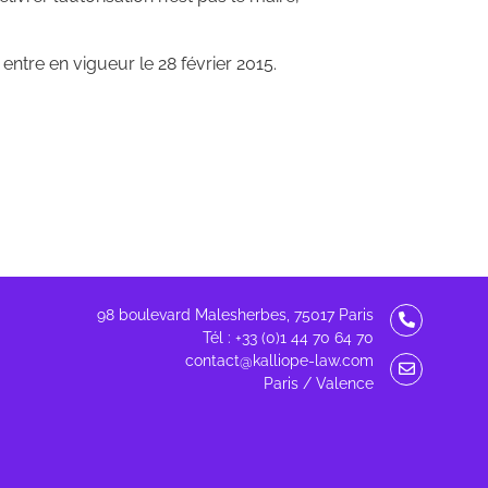
ntre en vigueur le 28 février 2015.
98 boulevard Malesherbes, 75017 Paris
Tél : +33 (0)1 44 70 64 70
contact@kalliope-law.com
Paris / Valence