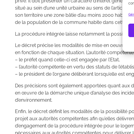
privé. Il doit présenter un caractère d’intérêt général, 
con
situé au sein d’une unité urbaine au sens de l’arti
Gér
son territoire une zone bâtie d’au moins 2000 habitant
de la population de la commune habite dans cette zon
La procédure intégrée laisse notamment la possibilité
Le décret précise les modalités de mise en oeuvre de
en fonction de chaque situation. L’autorité compétent
– le préfet quand celle-ci est engagée par l’Etat,
– l’autorité compétente en vertu des statuts de l’étab
– le président de l’organe délibérant lorsqu’elle est eng
Des précisions sont également apportées quant aux di
en œuvre de la démarche unique d’analyse des incidenc
d’environnement.
Enfin, le décret définit les modalités de la possibilit
projet aux autorités compétentes afin qu’elles délivren
d’engagement de la procédure intégrée pour le logemen
nécessaires aux autorités compétentes pour délivrer les