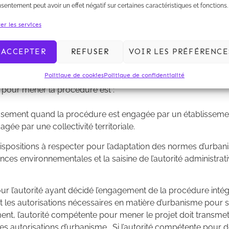
concourir à la mixité sociale dans l’habitat dans le respect de l
sentement peut avoir un effet négatif sur certaines caractéristiques et fonctions.
cle L.5210-1-1 du CGCT, c’est-à-dire dans une commune ou un
er les services
s où aucune habitation n’est séparée de la plus proche de plu
e bâtie.
ACCEPTER
REFUSER
VOIR LES PRÉFÉRENCE
 de mener plusieurs mises en compatibilité conjointement.
Politique de cookies
Politique de confidentialité
 l'ordonnance. Il mentionne tout d’abord l’autorité compéten
e pour mener la procédure est :
lissement quand la procédure est engagée par un établissement
agée par une collectivité territoriale.
spositions à respecter pour l’adaptation des normes d’urbani
es environnementales et la saisine de l’autorité administrat
é pour l’autorité ayant décidé l’engagement de la procédure in
t les autorisations nécessaires en matière d’urbanisme pour sa
t, l’autorité compétente pour mener le projet doit transmett
 autorisations d’urbanisme. Si l’autorité compétente pour déli