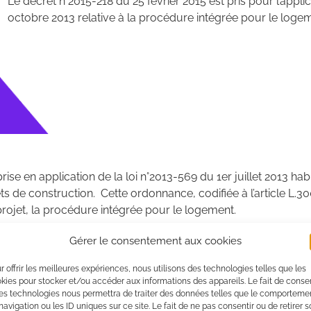
Le décret n°2015-218 du 25 février 2015 est pris pour l’appl
octobre 2013 relative à la procédure intégrée pour le logem
se en application de la loi n°2013-569 du 1er juillet 2013 ha
ts de construction. Cette ordonnance, codifiée à l’article L.
projet, la procédure intégrée pour le logement.
difier un document local d’urbanisme (PLU, SCOT, PADD Corse
Gérer le consentement aux cookies
CE, PCET, DTA, PPR, PDU et PLH) en vue de le rendre compa
r offrir les meilleures expériences, nous utilisons des technologies telles que les
kies pour stocker et/ou accéder aux informations des appareils. Le fait de consen
es technologies nous permettra de traiter des données telles que le comporteme
tion d’aménagement ou de construction destinée principalement
navigation ou les ID uniques sur ce site. Le fait de ne pas consentir ou de retirer 