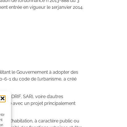
ication de l’ordonnance n°2013-888 du 3
ent entrée en vigueur le 1erjanvier 2014.
bilitant le Gouvernement à adopter des
300-6-1 du code de l’urbanisme, a créé
, SDRIF, SAR), voire d’autres
tible avec un projet principalement
tir
nt
 à l’habitation, à caractère public ou
son