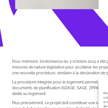
Pour mémoire, l’ordonnance du 3 octobre 2013 a été pri
mesures de nature législative pour accélérer les proje
une nouvelle procédure, similaire à la déclaration de 
La procédure intégrée pour le logement permet de mo
documents de planification (SDAGE, SAGE, ZPPAUP, SR
dédié au logement.
Pou
coo
à c
Plus précisément, ce projet doit constituer une opéra
de 