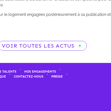
re.
r le logement engagées postérieurement à sa publication et e
VOIR TOUTES LES ACTUS
S TALENTS
NOS ENGAGEMENTS
QUE
CONTACTEZ-NOUS
PRESSE