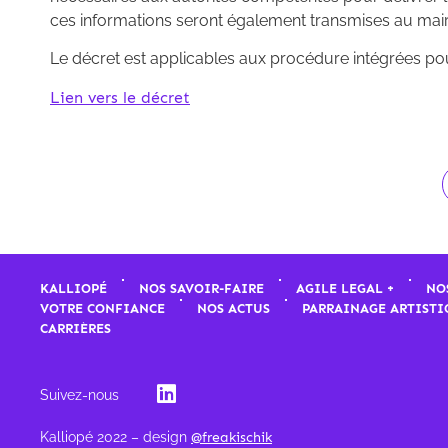
ces informations seront également transmises au mai
Le décret est applicables aux procédure intégrées pou
Lien vers le décret
KALLIOPÉ
NOS SAVOIR-FAIRE
AGILE LEGAL +
NO
VOTRE CONFIANCE
NOS ACTUS
PARRAINAGE ARTISTI
CARRIÈRES
Suivez-nous
Kalliopé 2022 – design
@freakischik