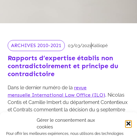
ARCHIVES 2010-2021
03/03/2021
Kalliopé
Rapports d’expertise établis non
contradictoirement et principe du
contradictoire
Dans le dernier numéro de la
revue
mensuelle International Law Office (ILO)
, Nicolas
Contis et Camille Imbert du département Contentieux
et Contrats commentent la décision du 9 septembre
2020 de la 1ere chambre civile de la Cour de
Gérer le consentement aux
Cassation concernant la force probante de rapports
cookies
d’expertise non soumis à la libre discussion des
Pour offrir les meilleures expériences, nous utilisons des technologies