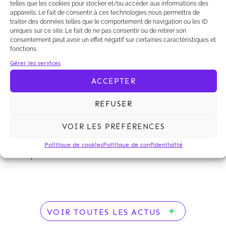
parties.
telles que les cookies pour stocker et/ou accéder aux informations des
appareils. Le fait de consentir à ces technologies nous permettra de
traiter des données telles que le comportement de navigation ou les ID
uniques sur ce site. Le fait de ne pas consentir ou de retirer son
consentement peut avoir un effet négatif sur certaines caractéristiques et
fonctions.
Gérer les services
Dans le dernier numéro de la
revue
ACCEPTER
mensuelle International Law Office (ILO)
, Nicolas
Contis et Camille Imbert du département
REFUSER
Contentieux et Contrats commentent la décision du
9 septembre 2020 de la 1ere chambre civile de la
VOIR LES PRÉFÉRENCES
Cour de Cassation concernant la force probante de
rapports d’expertise non soumis à la libre discussion
Politique de cookies
Politique de confidentialité
des parties.
VOIR TOUTES LES ACTUS