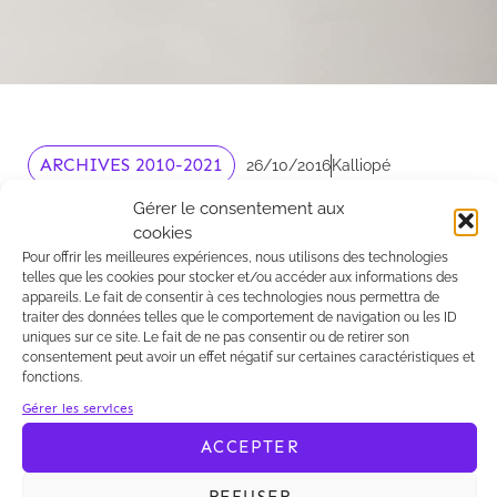
ARCHIVES 2010-2021
26/10/2016
Kalliopé
Res Judicata and occurence of new
Gérer le consentement aux
cookies
facts
Pour offrir les meilleures expériences, nous utilisons des technologies
telles que les cookies pour stocker et/ou accéder aux informations des
Kalliope publie dans
ILO
appareils. Le fait de consentir à ces technologies nous permettra de
traiter des données telles que le comportement de navigation ou les ID
uniques sur ce site. Le fait de ne pas consentir ou de retirer son
consentement peut avoir un effet négatif sur certaines caractéristiques et
fonctions.
Kalliope publie dans
ILO
Gérer les services
ACCEPTER