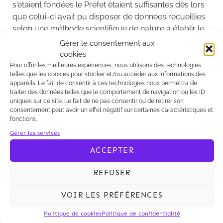
s'étaient fondées le Préfet étaient suffisantes dès lors
que celui-ci avait pu disposer de données recueillies
selon une méthode scientifique de nature à établir le
potentiel éolien à une échelle géographique et avec
Gérer le consentement aux
une précision suffisante.
cookies
Pour offrir les meilleures expériences, nous utilisons des technologies
Lire les arrêtés n°
355370
et
355870
telles que les cookies pour stocker et/ou accéder aux informations des
appareils. Le fait de consentir à ces technologies nous permettra de
traiter des données telles que le comportement de navigation ou les ID
uniques sur ce site. Le fait de ne pas consentir ou de retirer son
consentement peut avoir un effet négatif sur certaines caractéristiques et
fonctions.
Par deux arrêts en date du 30 janvier 2013 , le
Gérer les services
Conseil d’Etat vient de préciser les éléments que le
ACCEPTER
Préfet pouvait prendre en considération pour
apprécier le potentiel éolien d’une ZDE (CE 30 janvier
REFUSER
2013, n° 355370 et 355870).
VOIR LES PRÉFÉRENCES
La Cour administrative d’appel de Bordeaux avait
précédemment jugé dans deux affaires que les
Politique de cookies
Politique de confidentialité