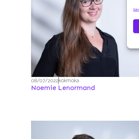
Gér
08/07/2022
kokmoka
Noemie Lenormand