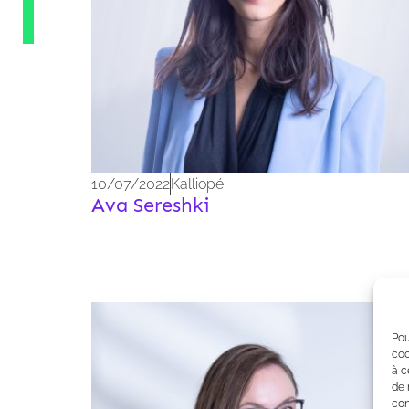
10/07/2022
Kalliopé
Ava Sereshki
Pou
coo
à c
de 
con