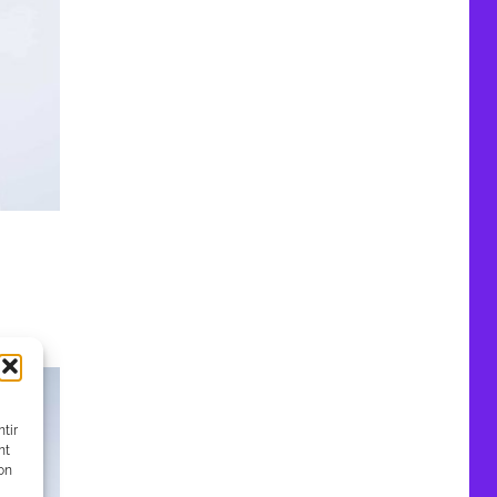
tir
nt
son