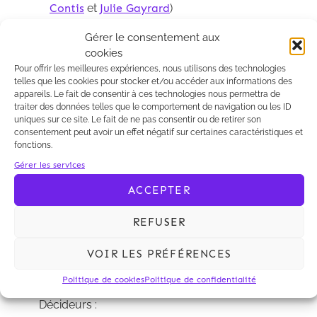
Contis
et
Julie Gayrard
)
Contentieux de la construction (dont
Gérer le consentement aux
assurances) : forte notoriété (
Lorenzo
cookies
Balzano
et
Jocelyn Duval
)
Pour offrir les meilleures expériences, nous utilisons des technologies
telles que les cookies pour stocker et/ou accéder aux informations des
appareils. Le fait de consentir à ces technologies nous permettra de
Ces résultats confirment la solidité de nos
traiter des données telles que le comportement de navigation ou les ID
pratiques en matière de gestion des risques
uniques sur ce site. Le fait de ne pas consentir ou de retirer son
et de contentieux assurantiels, notamment
consentement peut avoir un effet négatif sur certaines caractéristiques et
fonctions.
dans l’industrie et la construction.
Gérer les services
Ces distinctions reflètent également la
ACCEPTER
confiance que nous accordent nos clients,
qu’il s’agisse d’entreprises, d’assureurs ou
REFUSER
encore d’acteurs de la construction, tout
comme l’implication constante de notre
VOIR LES PRÉFÉRENCES
équipe dans la défense de leurs intérêts.
Politique de cookies
Politique de confidentialité
Pour accéder à nos classements dans
Décideurs :