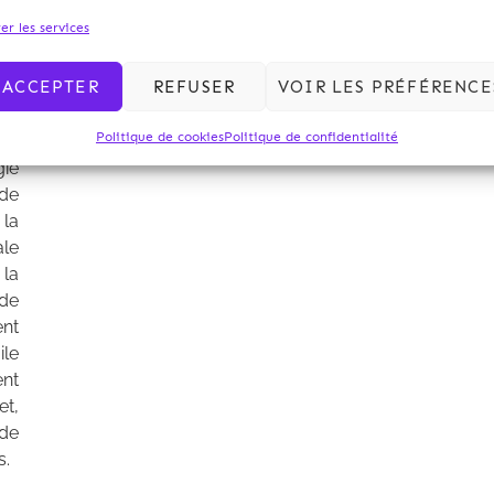
es
er les services
ACCEPTER
REFUSER
VOIR LES PRÉFÉRENCE
nts
 à
Politique de cookies
Politique de confidentialité
on
gie
 de
 la
ale
 la
 de
nt
ile
nt
et,
 de
s.