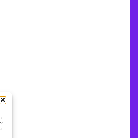
tir
nt
son