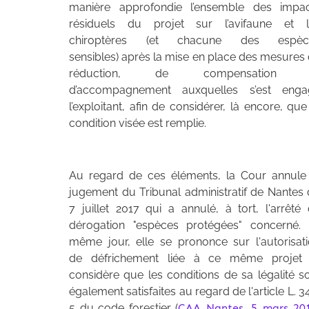
manière approfondie l’ensemble des impac
résiduels du projet sur l’avifaune et l
chiroptères (et chacune des espèc
sensibles) après la mise en place des mesures
réduction, de compensation 
d’accompagnement auxquelles s’est enga
l’exploitant, afin de considérer, là encore, que
condition visée est remplie.
Au regard de ces éléments, la Cour annule
jugement du Tribunal administratif de Nantes
7 juillet 2017 qui a annulé, à tort, l'arrêté
dérogation "espèces protégées" concerné.
même jour, elle se prononce sur l'autorisat
de défrichement liée à ce même projet 
considère que les conditions de sa légalité s
également satisfaites au regard de l'article L. 3
5 du code forestier (
CAA Nantes, 5 mars 201