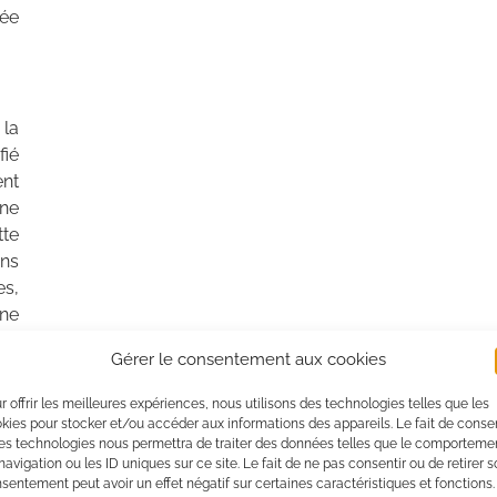
vée
 la
fié
nt
une
tte
ns
es,
une
arc
Gérer le consentement aux cookies
r offrir les meilleures expériences, nous utilisons des technologies telles que les
ce,
kies pour stocker et/ou accéder aux informations des appareils. Le fait de consen
ons
es technologies nous permettra de traiter des données telles que le comporteme
on
navigation ou les ID uniques sur ce site. Le fait de ne pas consentir ou de retirer 
sentement peut avoir un effet négatif sur certaines caractéristiques et fonctions.
aux