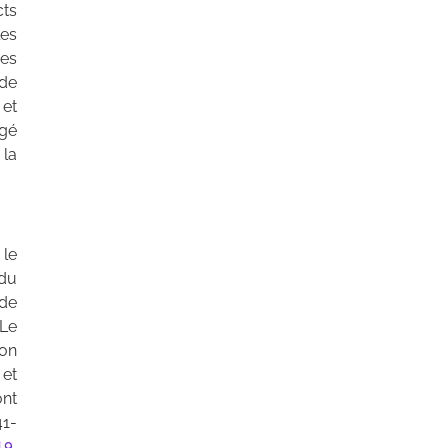
ts
es
es
 de
et
gé
 la
 le
 du
 de
 Le
ion
et
ont
41-
9,