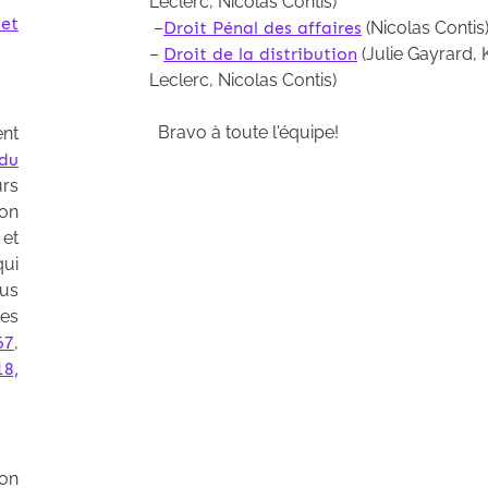
Leclerc, Nicolas Contis)
et
–
Droit Pénal des affaires
(Nicolas Contis
–
Droit de la distribution
(Julie Gayrard, 
Leclerc, Nicolas Contis)
Bravo à toute l'équipe!
ent
 du
urs
ion
 et
qui
ous
tes
67
,
8,
ion