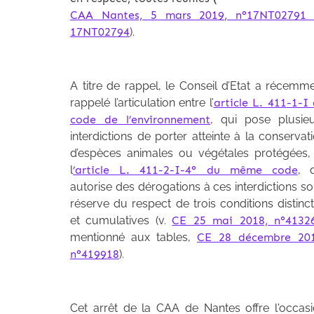
CAA Nantes, 5 mars 2019, n°17NT02791 
17NT02794
).
A titre de rappel, le Conseil d’Etat a récemm
rappelé l’articulation entre l’
article L. 411-1-I
code de l’environnement
, qui pose plusie
interdictions de porter atteinte à la conservat
d’espèces animales ou végétales protégées,
l
’article L. 411-2-I-4° du même code
, 
autorise des dérogations à ces interdictions s
réserve du respect de trois conditions distinc
et cumulatives (v.
CE 25 mai 2018, n°4132
mentionné aux tables,
CE 28 décembre 201
n°419918
).
Cet arrêt de la CAA de Nantes offre l'occas