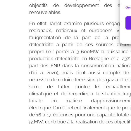
objectifs de développement des énergi
Gér
renouvelables.
En effet, l’arrêt examine plusieurs engageme
régionaux, nationaux et européens visant
l’augmentation de la part de la producti
d’électricité à partir de ces sources d’éner
propre (ie : porter à 3 600MW la puissance
production d’électricité en Bretagne et à 23%
part des ENR dans la consommation nation
d’ici à 2020), mais tient aussi compte de
nécessité de réduire l’émission des gaz à effet
serre, de lutter contre le réchauffeme
climatique et de remédier à la situation frag
locale en matière d’approvisionneme
électrique. L’arrêt retient finalement que le proj
de 16 à 17 éoliennes pour une capacité totale
51MW, contribue à la réalisation de ces objectif