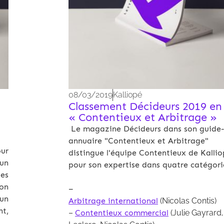
08/03/2019
Kalliopé
Classement Décideurs 2019 en
« Contentieux et Arbitrage »
Le magazine Décideurs dans son guide
annuaire "Contentieux et Arbitrage"
ur
distingue l'équipe Contentieux de Kalli
un
pour son expertise dans quatre catégori
es
ion
–
un
Arbitrage international
(Nicolas Contis)
nt,
–
Contentieux commercial
(Julie Gayrard