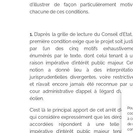
d'illustrer de façon particulièrement moti
chacune de ces conditions.
1.
D’après la grille de lecture du Conseil d’Etat,
première condition exige que le projet soit justi
par l’un des cinq motifs exhaustiveme
énumérés par le texte, dont celui tenant à 
raison impérative d’intérêt public majeur. Ce
notion a donné lieu à des interprétatio
jurisprudentielles divergentes, voire restrictiv
et n’avait encore jamais été reconnue par 
cour administrative d’appel à l’égard d’un p
éolien.
Pou
C’est là le principal apport de cet arrêt d’espè
coo
qui considère expressément que les dérogati
à c
accordées répondent à une telle rais
de 
con
impérative d’intérêt public majeur tenant 