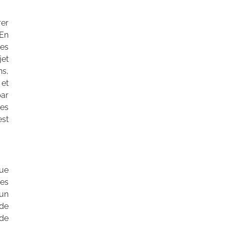
er
 En
des
jet
ns,
 et
par
nes
est
que
es
un
 de
 de