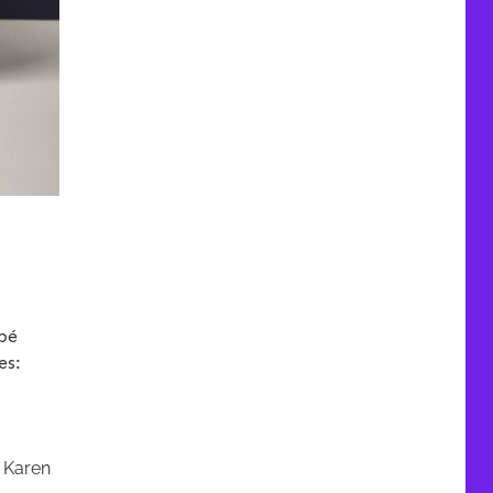
-
opé
es:
, Karen