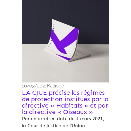
Archives 2010-2021
10/03/2021
Kalliopé
LA CJUE précise les régimes
de protection institués par la
directive « Habitats » et par
la directive « Oiseaux »
Par un arrêt en date du 4 mars 2021,
la Cour de Justice de l’Union