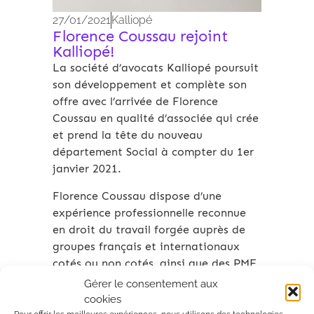
27/01/2021
Kalliopé
Florence Coussau rejoint
Kalliopé!
La société d’avocats Kalliopé poursuit
son développement et complète son
offre avec l’arrivée de Florence
Coussau en qualité d’associée qui crée
et prend la tête du nouveau
département Social à compter du 1er
janvier 2021.
Florence Coussau dispose d’une
expérience professionnelle reconnue
en droit du travail forgée auprès de
groupes français et internationaux
cotés ou non cotés, ainsi que des PME
et start-ups, appartenant à des
Gérer le consentement aux
secteurs économiques variés,
cookies
notamment les nouvelles technologies,