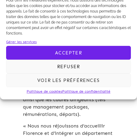
Pour offrir les meilleures expériences, nous utilisons des technologies
telles que les cookies pour stocker et/ou accéder aux informations des
les biotechnologies, l’industrie,
appareils. Le fait de consentir à ces technologies nous permettra de
l’immobilier, l’énergie et le tourisme.
traiter des données telles que le comportement de navigation ou les ID
uniques sur ce site. Le fait de ne pas consentir ou de retirer son
Elle intervient en conseil et en
consentement peut avoir un effet négatif sur certaines caractéristiques et
contentieux dans tous les domaines du
fonctions.
droit du travail et de la sécurité
Gérer les services
sociale, en relations individuelles et
ACCEPTER
collectives. Elle conseille notamment
les entreprises sur les aspects sociaux
REFUSER
des transactions de M&A et private
equity, transferts d’entreprises et
VOIR LES PRÉFÉRENCES
licenciements économiques, en
matière de négociations collectives,
Politique de cookies
Politique de confidentialité
ainsi que les cadres dirigeants (tels
que management packages,
rémunérations, départs).
« Nous nous réjouissons d’accueillir
Florence et d’intégrer un département