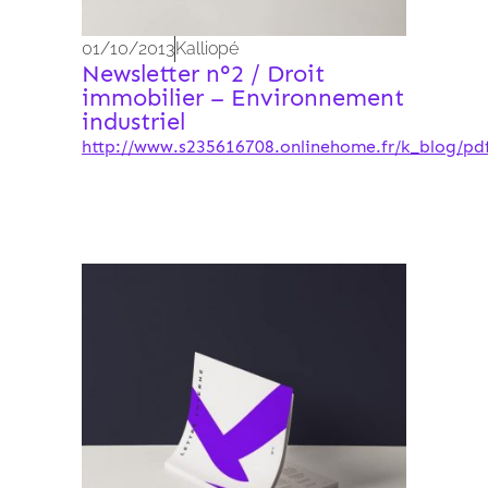
01/10/2013
Kalliopé
Newsletter n°2 / Droit
immobilier – Environnement
industriel
http://www.s235616708.onlinehome.fr/k_blog/pdf
Archives 2010-2021