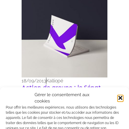
Archives 2010-2021
18/09/2013
Kalliopé
Action de groupe : le Sénat
adopte le projet de loi en
Gérer le consentement aux
première lecture
cookies
Le 13 septembre dernier, le Senat a
Pour offrir les meilleures expériences, nous utilisons des technologies
telles que les cookies pour stocker et/ou accéder aux informations des
adopé en 1ère lecture le projet de loi
appareils. Le fait de consentir à ces technologies nous permettra de
sur la consommation posant le cadre
traiter des données telles que le comportement de navigation ou les ID
de la future action de groupe. Cette
uniques sur ce site. Le fait de ne pas consentir ou de retirer son