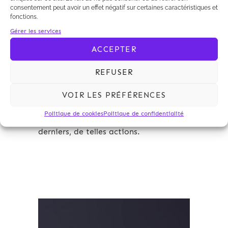
consentement peut avoir un effet négatif sur certaines caractéristiques et
action reste soumise à de multiples
fonctions.
contraintes (par exemple, seules les
Gérer les services
associations de consommateurs
agréées peuvent agir pour demander
ACCEPTER
la seule réparation de préjudices
matériels), qui vont entraver sa mise
REFUSER
en oeuvre. L'on peut s'étonner de la
faible mobilisation des instances
VOIR LES PRÉFÉRENCES
représentatives des avocats pour
Politique de cookies
Politique de confidentialité
défendre le droit d'initier, pour ces
derniers, de telles actions.
Archives 2010-2021