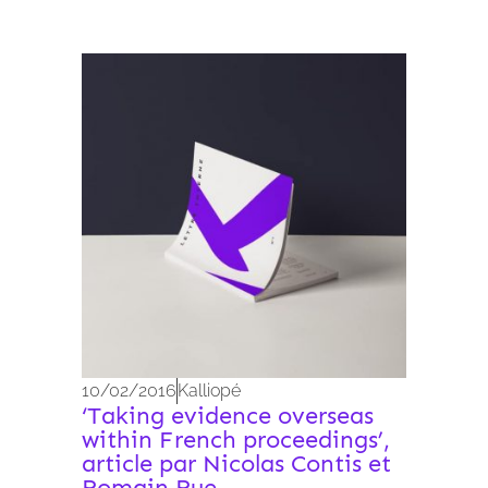
Archives 2010-2021
10/02/2016
Kalliopé
‘Taking evidence overseas
within French proceedings’,
article par Nicolas Contis et
Romain Rue