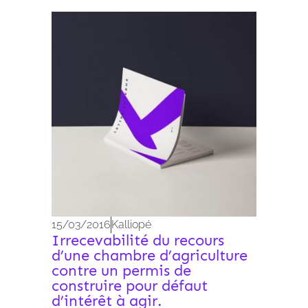
Archives 2010-2021
15/03/2016
Kalliopé
Irrecevabilité du recours
d’une chambre d’agriculture
contre un permis de
construire pour défaut
d’intérêt à agir.