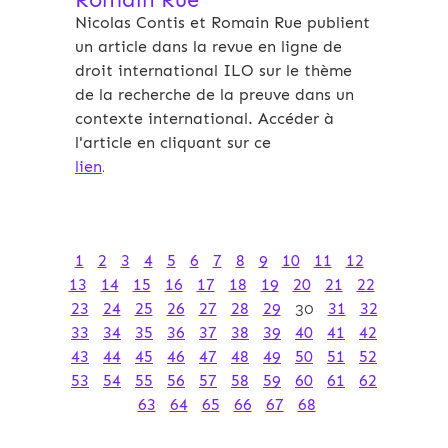
Nicolas Contis et Romain Rue publient
un article dans la revue en ligne de
droit international ILO sur le thème
de la recherche de la preuve dans un
contexte international. Accéder à
l'article en cliquant sur ce
lien
.
1
2
3
4
5
6
7
8
9
10
11
12
13
14
15
16
17
18
19
20
21
22
23
24
25
26
27
28
29
30
31
32
33
34
35
36
37
38
39
40
41
42
43
44
45
46
47
48
49
50
51
52
53
54
55
56
57
58
59
60
61
62
63
64
65
66
67
68