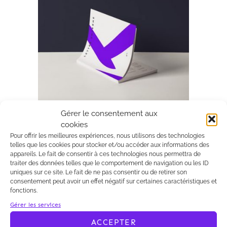
Gérer le consentement aux
25/02/2016
Kalliopé
cookies
Interprétation stricte de
Pour offrir les meilleures expériences, nous utilisons des technologies
l’intérêt à agir contre un
telles que les cookies pour stocker et/ou accéder aux informations des
appareils. Le fait de consentir à ces technologies nous permettra de
permis de construire par le
traiter des données telles que le comportement de navigation ou les ID
Conseil d’Etat.
uniques sur ce site. Le fait de ne pas consentir ou de retirer son
Par une
consentement peut avoir un effet négatif sur certaines caractéristiques et
fonctions.
décision du 10 février 2016
, le Conseil
d’Etat a une nouvelle fois précisé la
Gérer les services
définition de l’intérêt à agir du tiers en
ACCEPTER