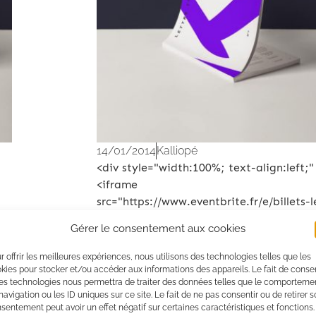
14/01/2014
Kalliopé
<div style="width:100%; text-align:left;"
<iframe
src="https://www.eventbrite.fr/e/billets-l
desequilibre-significatif-dans-les-relati
Gérer le consentement aux cookies
daffaires-comment-aborder-cette-notio
plein-9239923861?ref=eweb" frameborde
r offrir les meilleures expériences, nous utilisons des technologies telles que les
height="1000" width="100%" vspace="0"
kies pour stocker et/ou accéder aux informations des appareils. Le fait de consen
es technologies nous permettra de traiter des données telles que le comporteme
hspace="0" marginheight="5" marginwid
navigation ou les ID uniques sur ce site. Le fait de ne pas consentir ou de retirer 
scrolling="auto" allowtransparency="tru
sentement peut avoir un effet négatif sur certaines caractéristiques et fonctions.