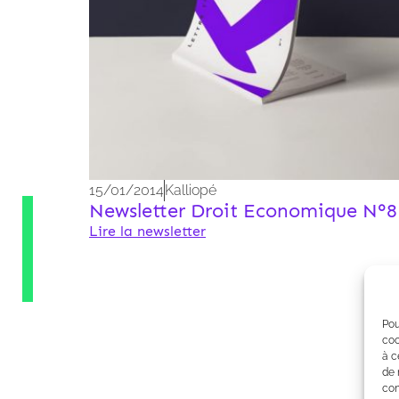
15/01/2014
Kalliopé
Newsletter Droit Economique N°8
Lire la newsletter
Pou
coo
à c
de 
con