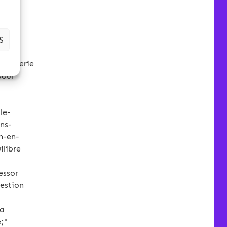
ca,
x;
" ><a
;"
S
lletterie
pour
le-
ons-
n-en-
ilibre
essor
gestion
<a
;"