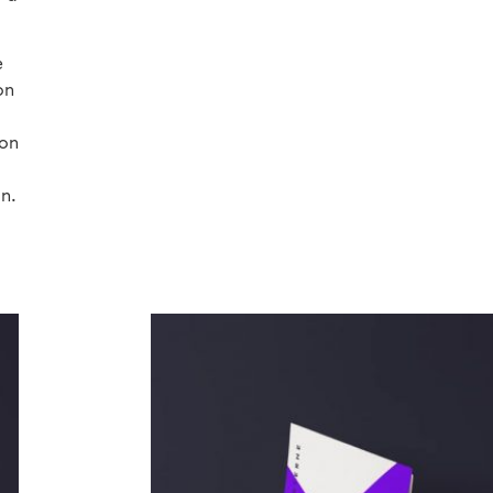
e
on
ion
on.
Archives 2010