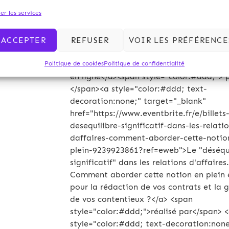
</iframe><div style="font-family:Helveti
er les services
Arial; font-size:10px; padding:5px 0 5p
margin:2px; width:100%; text-align:left;
style="color:#ddd; text-decoration:none
ACCEPTER
REFUSER
VOIR LES PRÉFÉRENCE
target="_blank"
href="http://www.eventbrite.fr/r/eweb">Bi
Politique de cookies
Politique de confidentialité
en ligne</a><span style="color:#ddd;"> 
</span><a style="color:#ddd; text-
decoration:none;" target="_blank"
href="https://www.eventbrite.fr/e/billets-
desequilibre-significatif-dans-les-relati
daffaires-comment-aborder-cette-notio
plein-9239923861?ref=eweb">Le "déséqu
significatif" dans les relations d'affaires.
Comment aborder cette notion en plein 
pour la rédaction de vos contrats et la 
de vos contentieux ?</a> <span
style="color:#ddd;">réalisé par</span> 
style="color:#ddd; text-decoration:none