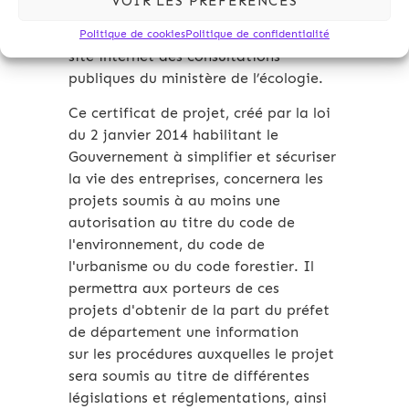
VOIR LES PRÉFÉRENCES
visant à expérimenter un certificat de
projet viennent d’être publiés sur le
Politique de cookies
Politique de confidentialité
site internet des consultations
publiques du ministère de l’écologie.
Ce certificat de projet, créé par la loi
du 2 janvier 2014 habilitant le
Gouvernement à simplifier et sécuriser
la vie des entreprises, concernera les
projets soumis à au moins une
autorisation au titre du code de
l'environnement, du code de
l'urbanisme ou du code forestier. Il
permettra aux porteurs de ces
projets d'obtenir de la part du préfet
de département une information
sur les procédures auxquelles le projet
sera soumis au titre de différentes
législations et réglementations, ainsi