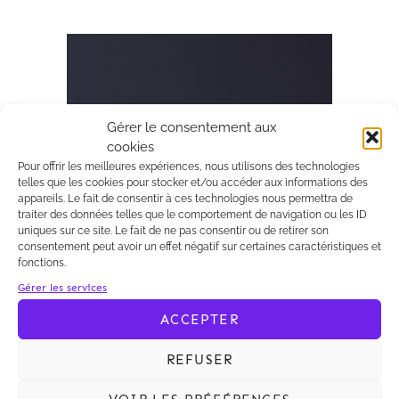
Archives 2010-2021
Gérer le consentement aux
cookies
Pour offrir les meilleures expériences, nous utilisons des technologies
telles que les cookies pour stocker et/ou accéder aux informations des
appareils. Le fait de consentir à ces technologies nous permettra de
traiter des données telles que le comportement de navigation ou les ID
uniques sur ce site. Le fait de ne pas consentir ou de retirer son
consentement peut avoir un effet négatif sur certaines caractéristiques et
fonctions.
Gérer les services
14/02/2014
Kalliopé
ACCEPTER
Les consultations publiques
sur le certificat de projet ont
REFUSER
débuté
Les projets d’ordonnance et de décret