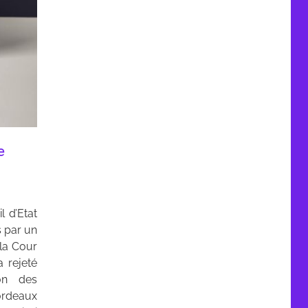
e
l d’Etat
s par un
 la Cour
 rejeté
ion des
ordeaux