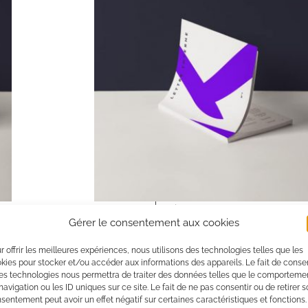
30/05/2016
Kalliopé
Publication des décrets sur le
Gérer le consentement aux cookies
complément de rémunération 
r offrir les meilleures expériences, nous utilisons des technologies telles que les
installations EnR
kies pour stocker et/ou accéder aux informations des appareils. Le fait de consen
En application de l’
es technologies nous permettra de traiter des données telles que le comporteme
article 104 de la loi n° 2015-992
du 17 ao
navigation ou les ID uniques sur ce site. Le fait de ne pas consentir ou de retirer 
sentement peut avoir un effet négatif sur certaines caractéristiques et fonctions.
aw
relative à la transition énergétique 