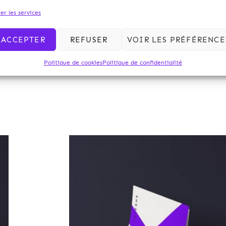
 –
croissance verte créant le mécani
er les services
ons
complément de rémunération po
rt
producteurs d’électricité à partir d’é
ACCEPTER
REFUSER
VOIR LES PRÉFÉRENCE
loi
renouvelables, le ministère de l’environ
des
publié quatre décrets qui en fixent les mod
Politique de cookies
Politique de confidentialité
lle
Archives 2010