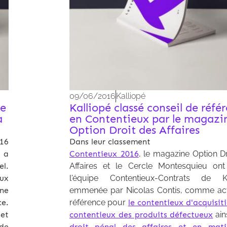
09/06/2016
Kalliopé
de
Kalliopé classé conseil de réfé
à
en Contentieux par le magazi
Option Droit des Affaires
16
Dans leur classement
e a
Contentieux 2016
, le magazine Option D
el.
Affaires et le Cercle Montesquieu ont
eux
l'équipe Contentieux-Contrats de Ka
ne
emmenée par Nicolas Contis, comme ac
ce.
référence pour
le contentieux d'acquisit
let
contentieux des produits défectueux
ain
 de
droit pénal des affaires et en mat