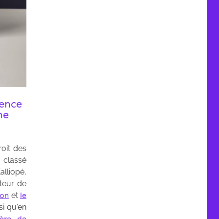
rence
ne
roit des
 classé
lliopé,
teur de
ion
et
le
si qu'en
ière de