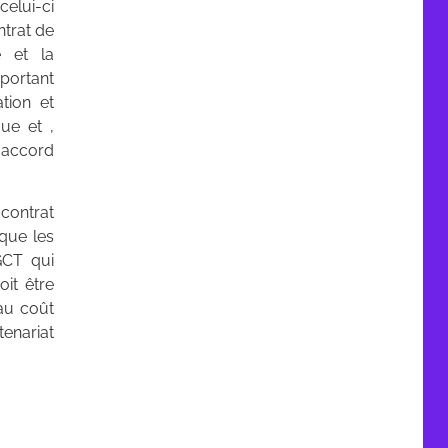
celui-ci
ntrat de
e et la
portant
tion et
que et ,
 accord
 contrat
 que les
CGCT qui
oit être
au coût
enariat