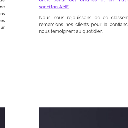
ne
sanction AMF
.
ns
Nous nous réjouissons de ce classem
es
remercions nos clients pour la confiance
ur
nous témoignent au quotidien.
Archives 2010