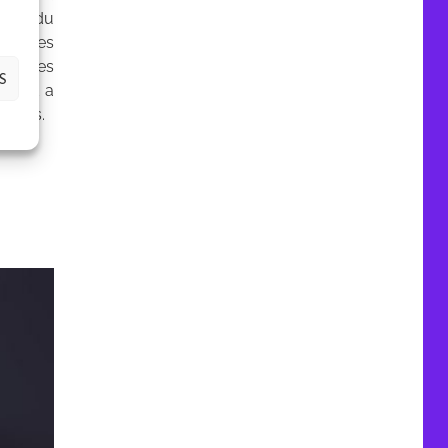
sme du
ur les
nergies
S
nement a
alités.
-2021