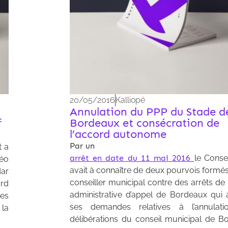
20/05/2016
Kalliopé
Annulation du PPP du Stade d
f
Bordeaux et consécration de
l’accord autonome
Par un
t a
arrêt en date du 11 mai 2016
le Consei
téo
avait à connaître de deux pourvois formé
ar
conseiller municipal contre des arrêts de
ord
administrative d’appel de Bordeaux qui a
des
ses demandes relatives à l’annulat
 la
délibérations du conseil municipal de B