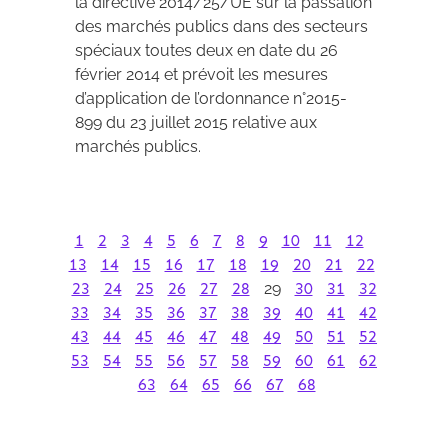
la directive 2014/25/UE sur la passation
des marchés publics dans des secteurs
spéciaux toutes deux en date du 26
février 2014 et prévoit les mesures
d’application de l’ordonnance n°2015-
899 du 23 juillet 2015 relative aux
marchés publics.
1
2
3
4
5
6
7
8
9
10
11
12
13
14
15
16
17
18
19
20
21
22
23
24
25
26
27
28
29
30
31
32
33
34
35
36
37
38
39
40
41
42
43
44
45
46
47
48
49
50
51
52
53
54
55
56
57
58
59
60
61
62
63
64
65
66
67
68