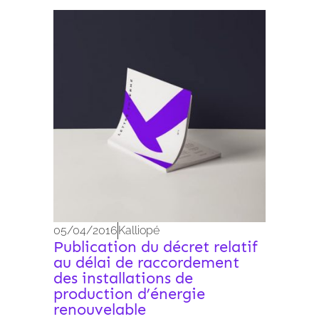
Archives 2010-2021
05/04/2016
Kalliopé
Publication du décret relatif
au délai de raccordement
des installations de
production d’énergie
renouvelable