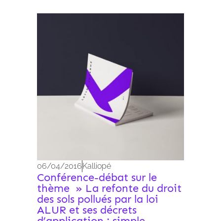
Archives 2010-2021
06/04/2016
Kalliopé
Conférence-débat sur le
thème » La refonte du droit
des sols pollués par la loi
ALUR et ses décrets
d’application : simple