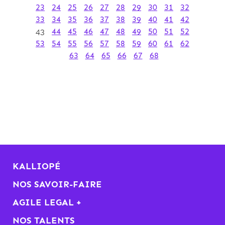
23
24
25
26
27
28
29
30
31
32
33
34
35
36
37
38
39
40
41
42
43
44
45
46
47
48
49
50
51
52
53
54
55
56
57
58
59
60
61
62
63
64
65
66
67
68
KALLIOPÉ
NOS SAVOIR-FAIRE
AGILE LEGAL +
NOS TALENTS