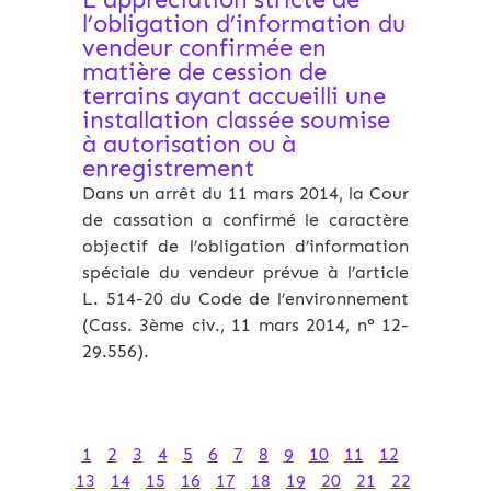
l’obligation d’information du
vendeur confirmée en
matière de cession de
terrains ayant accueilli une
installation classée soumise
à autorisation ou à
enregistrement
Dans un arrêt du 11 mars 2014, la Cour
de cassation a confirmé le caractère
objectif de l’obligation d’information
spéciale du vendeur prévue à l’article
L. 514-20 du Code de l’environnement
(Cass. 3ème civ., 11 mars 2014, n° 12-
29.556).
1
2
3
4
5
6
7
8
9
10
11
12
13
14
15
16
17
18
19
20
21
22