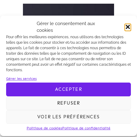
Archives 2010-2021
Gérer le consentement aux
cookies
Pour offrir les meilleures expériences, nous utilisons des technologies
telles que les cookies pour stocker et/ou accéder aux informations des
appareils. Le fait de consentir à ces technologies nous permettra de
traiter des données telles que le comportement de navigation ou les ID
uniques sur ce site. Le fait de ne pas consentir ou de retirer son
consentement peut avoir un effet négatif sur certaines caractéristiques et
fonctions.
Gérer les services
ACCEPTER
23/04/2014
Kalliopé
REFUSER
La Newsletter Droit
Economique n°12 est
VOIR LES PRÉFÉRENCES
disponible
Lien vers la newsletter
Politique de cookies
Politique de confidentialité