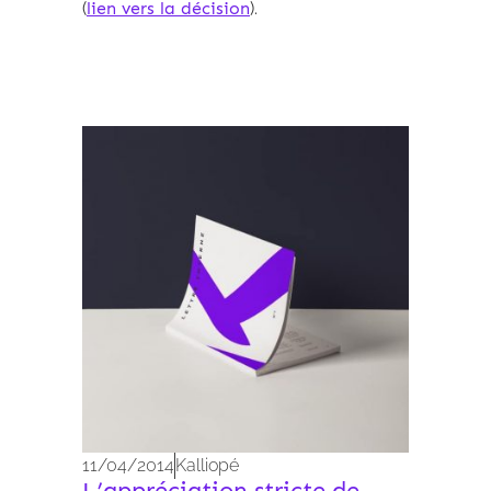
(
lien vers la décision
).
Archives 2010-2021
11/04/2014
Kalliopé
L’appréciation stricte de