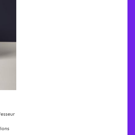
fesseur
ions