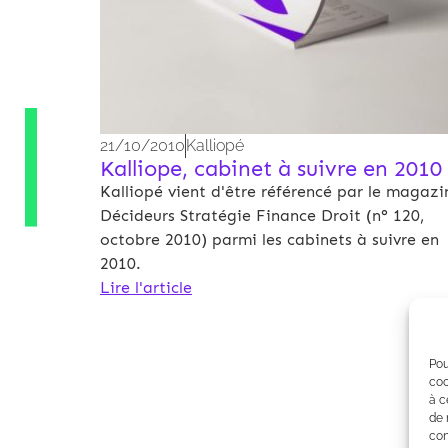
21/10/2010
Kalliopé
Kalliope, cabinet à suivre en 2010
Kalliopé vient d'être référencé par le magazi
Décideurs Stratégie Finance Droit (n° 120,
octobre 2010) parmi les cabinets à suivre en
2010.
Lire l'article
Pou
coo
à c
de 
con