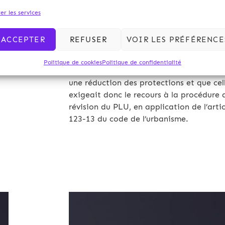
Au regard des dimensions des centrales
er les services
photovoltaïques et de leurs effets sur les
espaces boisés classés et les sites proté
ACCEPTER
REFUSER
VOIR LES PRÉFÉRENCE
présents sur cette commune, le juge
administratif a considéréque la modific
Politique de cookies
Politique de confidentialité
du PLU envisagée était de nature à ent
une réduction des protections et que cel
exigeait donc le recours à la procédure 
révision du PLU, en application de l’artic
123-13 du code de l’urbanisme.
Archives 2010