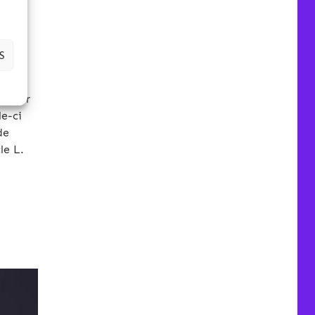
gés
S
ation
raîner
le-ci
de
le L.
-2021