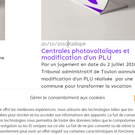
20/10/2010
Kalliopé
Centrales photovoltaïques et
modification d’un PLU
ne
Par un jugement en date du 2 juillet 2010
Tribunal administratif de Toulon aannulé
modification d’un PLU réalisée par une
commune pour transformer la vocation
naturelle d’une zone N faisant l’objet d
Gérer le consentement aux cookies
protections spécifiques au titre d’autres
législations (espaces boisés classés,site i
r offrir les meilleures expériences, nous utilisons des technologies telles que les
site Natura 2000) et y autoriser des
kies pour stocker et/ou accéder aux informations des appareils. Le fait de consen
es technologies nous permettra de traiter des données telles que le comporteme
équipements de production d’électricité
navigation ou les ID uniques sur ce site. Le fait de ne pas consentir ou de retirer 
d’origine photovoltaïque.
sentement peut avoir un effet négatif sur certaines caractéristiques et fonctions.