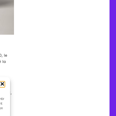
, le
 la
e
nscrit,
tir
nt
son