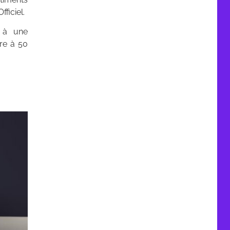
ficiel.
 à une
re à 50
-2021