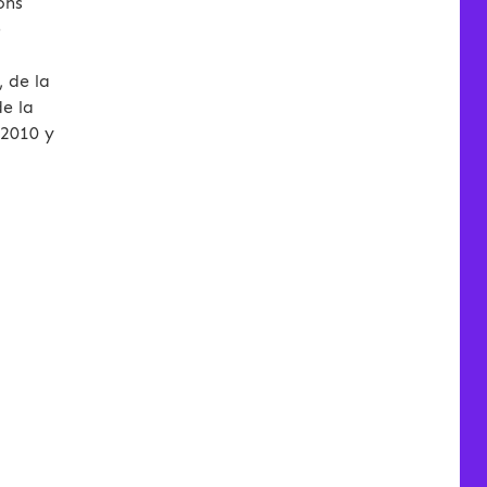
ons
e
, de la
de la
 2010 y