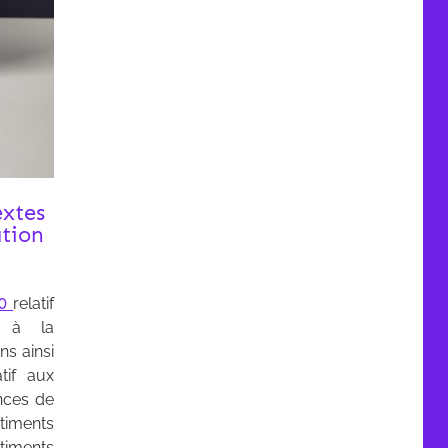
extes
ation
0
relatif
t à la
s ainsi
atif aux
nces de
iments
timents