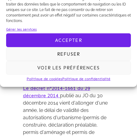
traiter des données telles que le comportement de navigation ou les ID
uniques sur ce site. Le fait de ne pas consentir ou de retirer son
consentement peut avoir un effet négatif sur certaines caractéristiques et
fonctions.
Gérer les services
ACCEPTER
REFUSER
31/12/2014
Kalliopé
Le délai de validité des
VOIR LES PRÉFÉRENCES
autorisations d’urbanisme
Politique de cookies
Politique de confidentialité
est allongé
Le décret n°2014-1661 du 29
décembre 2014
publié au JO du 30
décembre 2014 vient d'allonger d'une
année, le délai de validité des
autorisations d'urbanisme (permis de
construire, déclaration préalable,
permis d'aménage et permis de