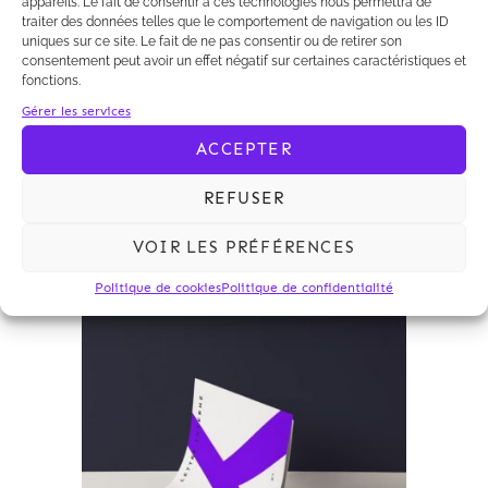
appareils. Le fait de consentir à ces technologies nous permettra de
de régulariser une autorisation
traiter des données telles que le comportement de navigation ou les ID
d’exploiter une ICPE après sa
uniques sur ce site. Le fait de ne pas consentir ou de retirer son
consentement peut avoir un effet négatif sur certaines caractéristiques et
délivrance et, d’autre part, de la
fonctions.
nécessité pour l’étude d’impact de
Gérer les services
prévoir une évaluation financière des
mesures envisagées pour la remise en
ACCEPTER
état du site.
REFUSER
VOIR LES PRÉFÉRENCES
Politique de cookies
Politique de confidentialité
Archives 2010-2021