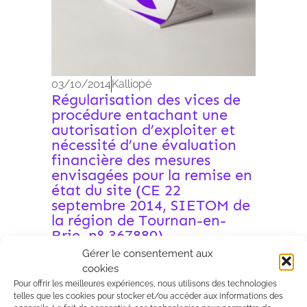
03/10/2014
Kalliopé
Régularisation des vices de
procédure entachant une
autorisation d’exploiter et
nécessité d’une évaluation
financière des mesures
envisagées pour la remise en
état du site (CE 22
septembre 2014, SIETOM de
la région de Tournan-en-
Brie, n° 367889)
Dans un arrêt du 22 septembre 2014,
Gérer le consentement aux
le Conseil d’Etat est venu apporter
cookies
deux précisions importantes
Pour offrir les meilleures expériences, nous utilisons des technologies
telles que les cookies pour stocker et/ou accéder aux informations des
s’agissant, d’une part, de la possibilité