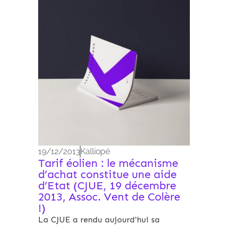
Archives 2010-2021
19/12/2013
Kalliopé
Tarif éolien : le mécanisme
d’achat constitue une aide
d’Etat (CJUE, 19 décembre
2013, Assoc. Vent de Colère
!)
La CJUE a rendu aujourd'hui sa