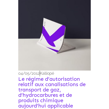
Archives 2010-2021
04/05/2012
Kalliopé
Le régime d’autorisation
relatif aux canalisations de
transport de gaz,
d’hydrocarbures et de
produits chimique
aujourd’hui applicable