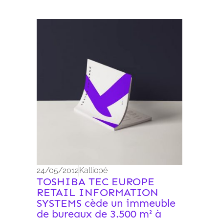
Archives 2010-2021
24/05/2012
Kalliopé
TOSHIBA TEC EUROPE
RETAIL INFORMATION
SYSTEMS cède un immeuble
de bureaux de 3.500 m² à