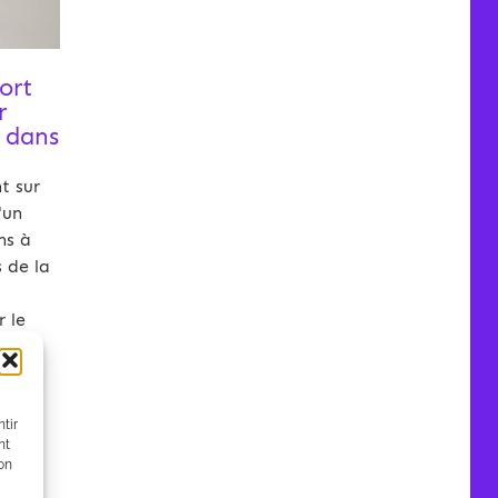
ort
r
d dans
t sur
'un
ns à
s de la
r le
tir
nt
son