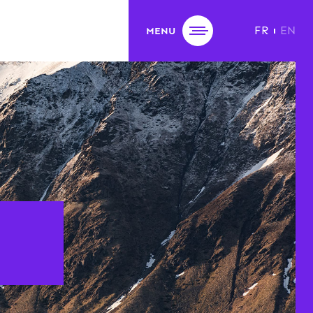
FR
EN
MENU