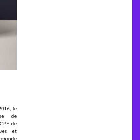
016, le
due de
 ICPE de
ques et
demande