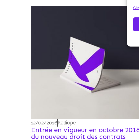
Gér
Archives 2010-2021
12/02/2016
Kalliopé
Entrée en vigueur en octobre 201
du nouveau droit des contrats