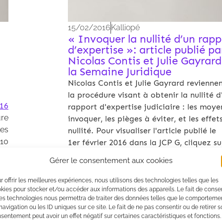
15/02/2016
Kalliopé
« Invoquer la nullité d’un rapp
d’expertise »: article publié pa
Nicolas Contis et Julie Gayrar
la Semaine Juridique
Nicolas Contis et Julie Gayrard reviennen
la procédure visant à obtenir la nullité d
16
rapport d'expertise judiciaire : les moye
ure
invoquer, les pièges à éviter, et les effet
les
nullité. Pour visualiser l'article publié le
 10
1er février 2016 dans la JCP G, cliquez su
lien suivant : Cliquez ici pour voir
Gérer le consentement aux cookies
"JCPG_EnQuestions_N.Contis et
J.Gayrard_20160201"
r offrir les meilleures expériences, nous utilisons des technologies telles que les
kies pour stocker et/ou accéder aux informations des appareils. Le fait de consen
es technologies nous permettra de traiter des données telles que le comporteme
navigation ou les ID uniques sur ce site. Le fait de ne pas consentir ou de retirer 
sentement peut avoir un effet négatif sur certaines caractéristiques et fonctions.