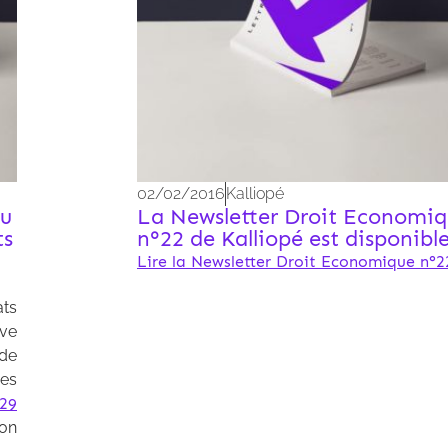
02/02/2016
Kalliopé
du
La Newsletter Droit Economi
ts
n°22 de Kalliopé est disponible
Lire la Newsletter Droit Economique n°2
ats
ve
 de
res
29
ion