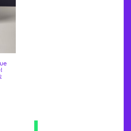
que
!
2