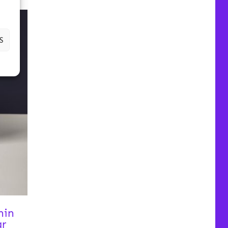
-2021
S
hin
ar