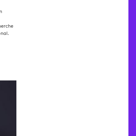
n
herche
nal.
-2021