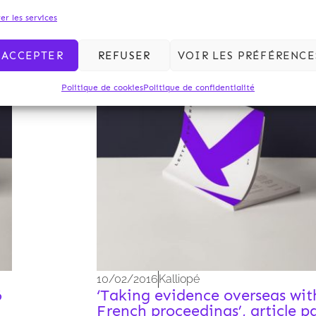
er les services
Archives 2010
ACCEPTER
REFUSER
VOIR LES PRÉFÉRENCE
Politique de cookies
Politique de confidentialité
10/02/2016
Kalliopé
6
‘Taking evidence overseas wit
French proceedings’, article p