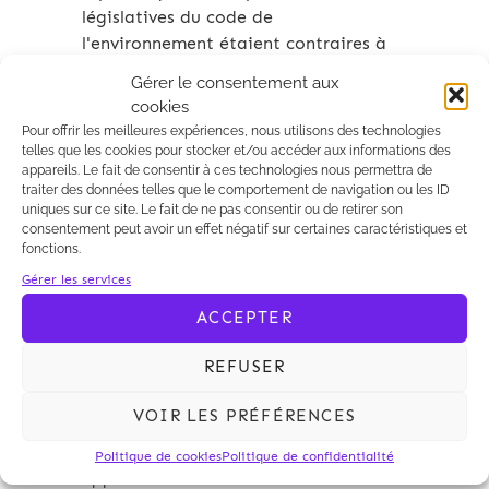
législatives du code de
l'environnement étaient contraires à
l'article 7 de la charte de
Gérer le consentement aux
l'environnement, relatif au principe de
cookies
participation du public, et ainsi
Pour offrir les meilleures expériences, nous utilisons des technologies
anticonstitutionnelles:
telles que les cookies pour stocker et/ou accéder aux informations des
appareils. Le fait de consentir à ces technologies nous permettra de
–
traiter des données telles que le comportement de navigation ou les ID
Décision n°2011-183 QPC du 14
uniques sur ce site. Le fait de ne pas consentir ou de retirer son
octobre 2011
(article L. 511-2 et III de
consentement peut avoir un effet négatif sur certaines caractéristiques et
fonctions.
l'article L. 512-7 du code de
l'environnement relatifs aux projets de
Gérer les services
nomenclature et aux prescirptions
ACCEPTER
générales applicables aux installations
classées)
REFUSER
–
Décision n°2012-262 QPC du 13
VOIR LES PRÉFÉRENCES
juillet 2012
(article L. 512-5 du code de
l'environnement relatif aux prescriptions
Politique de cookies
Politique de confidentialité
applicables aux installations classées