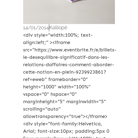
14/01/2014
Kalliopé
<div style="width:100%; text-
align:left;" ><iframe
src="https://www.eventbrite.fr/e/billets-
le-desequilibre-significatif-dans-les-
relations-daffaires-comment-aborder-
cette-notion-en-plein-9239923861?
ref=eweb" frameborder="0"
height="1000" width="100%"
vspace="0" hspace="0"
marginheight="5" marginwidth="5"
scrolling="auto"
allowtransparency="true"></iframe>
<div style="font-family:Helvetica,
Arial; font-size:10px; padding:5px 0