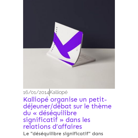
Archives 2010-2021
16/01/2014
Kalliopé
Kalliopé organise un petit-
déjeuner/débat sur le thème
du « déséquilibre
significatif » dans les
relations d’affaires
Le "déséquilibre significatif" dans