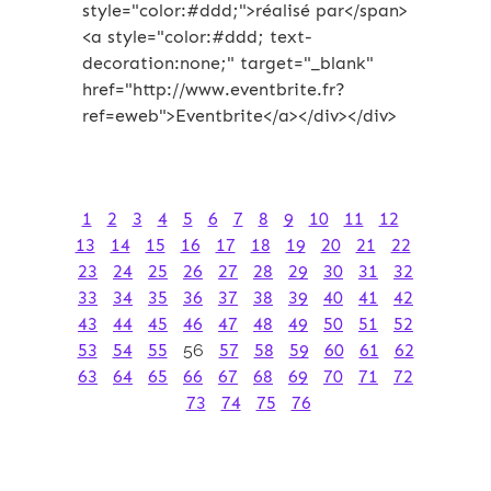
style="color:#ddd;">réalisé par</span>
<a style="color:#ddd; text-
decoration:none;" target="_blank"
href="http://www.eventbrite.fr?
ref=eweb">Eventbrite</a></div></div>
1
2
3
4
5
6
7
8
9
10
11
12
13
14
15
16
17
18
19
20
21
22
23
24
25
26
27
28
29
30
31
32
33
34
35
36
37
38
39
40
41
42
43
44
45
46
47
48
49
50
51
52
53
54
55
56
57
58
59
60
61
62
63
64
65
66
67
68
69
70
71
72
73
74
75
76