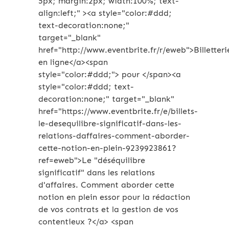
5px; margin:2px; width:100%; text-
align:left;" ><a style="color:#ddd;
text-decoration:none;"
target="_blank"
href="http://www.eventbrite.fr/r/eweb">Billetteri
en ligne</a><span
style="color:#ddd;"> pour </span><a
style="color:#ddd; text-
decoration:none;" target="_blank"
href="https://www.eventbrite.fr/e/billets-
le-desequilibre-significatif-dans-les-
relations-daffaires-comment-aborder-
cette-notion-en-plein-9239923861?
ref=eweb">Le "déséquilibre
significatif" dans les relations
d'affaires. Comment aborder cette
notion en plein essor pour la rédaction
de vos contrats et la gestion de vos
contentieux ?</a> <span