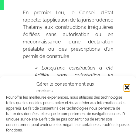
En premier lieu, le Conseil d’Etat
rappelle l’application de la jurisprudence
Thalamy aux constructions irrégulières
édifiées sans autorisation ou en
méconnaissance d’une déclaration
préalable ou des prescriptions d’un
permis de construire :
«
Lorsqu'une construction a été
édifiée sans autorisation en
méconnaissance des prescriptions
Gérer le consentement aux
légales alors applicables, il
cookies
appartient au propriétaire qui
Pour offrir les meilleures expériences, nous utilisons des technologies
telles que les cookies pour stocker et/ou accéder aux informations des
envisage d'y faire de nouveaux
appareils. Le fait de consentir à ces technologies nous permettra de
travaux de présenter une demande
traiter des données telles que le comportement de navigation ou les ID
d'autorisation d'urbanisme portant
uniques sur ce site. Le fait de ne pas consentir ou de retirer son
consentement peut avoir un effet négatif sur certaines caractéristiques et
sur l'ensemble du bâtiment. De
fonctions.
même, lorsqu'une construction a été