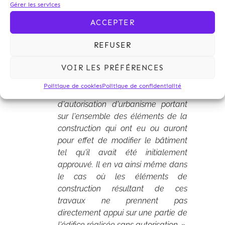
Gérer les services
édifiée sans respecter la
déclaration préalable déposée ou
ACCEPTER
le permis de construire obtenu ou a
fait l'objet de transformations sans
REFUSER
les autorisations d'urbanisme
VOIR LES PRÉFÉRENCES
requises, il appartient au propriétaire
qui envisage d'y faire de nouveaux
Politique de cookies
Politique de confidentialité
travaux de présenter une demande
d'autorisation d'urbanisme portant
sur l'ensemble des éléments de la
construction qui ont eu ou auront
pour effet de modifier le bâtiment
tel qu'il avait été initialement
approuvé. Il en va ainsi même dans
le cas où les éléments de
construction résultant de ces
travaux ne prennent pas
directement appui sur une partie de
l'édifice réalisée sans autorisation.
»