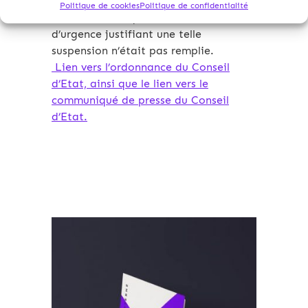
suspendu le décret du 9 décembre
Politique de cookies
Politique de confidentialité
2010 au motif que la situation
d’urgence justifiant une telle
suspension n’était pas remplie.
Lien vers l’ordonnance du Conseil
d’Etat, ainsi que le lien vers le
communiqué de presse du Conseil
d’Etat.
Archives 2010-2021