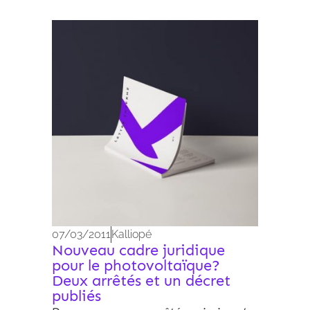
Archives 2010-2021
07/03/2011
Kalliopé
Nouveau cadre juridique
pour le photovoltaïque?
Deux arrêtés et un décret
publiés