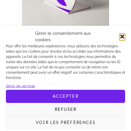
Gérer le consentement aux
28/01/2011
Kalliopé
cookies
Refus de suspension du
Pour offrir les meilleures expériences, nous utilisons des technologies
moratoire photovoltaïque
telles que les cookies pour stocker et/ou accéder aux informations des
par le Conseil d’Etat
appareils. Le fait de consentir à ces technologies nous permettra de
traiter des données telles que le comportement de navigation ou les ID
Le Conseil d’Etat vient de rendre son
uniques sur ce site. Le fait de ne pas consentir ou de retirer son
ordonnance de référé dans les affaires
consentement peut avoir un effet négatif sur certaines caractéristiques et
tendant à obtenir la suspension du
fonctions.
décret du 9 décembre 2010 instituant
Gérer les services
un « moratoire » sur l’obligation
ACCEPTER
d’achat de l’électricité produite par les
installations photovoltaïques.
REFUSER
Le Conseil d’Etat a refusé de faire
VOIR LES PRÉFÉRENCES
droit à ces demandes et n’a donc pas