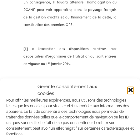
En conséquence, il faudra attendre l’homologation du
RGAMF pour voir apparaître, dans le paysage français
de la gestion d’actifs et du financement de la dette, la
constitution des premiers OFS.
[1] A l’exception des dispositions relatives aux
dépositaires d’organismes de titrisation qui sont entrées
er
en vigueur au 1
janvier 2019.
Gérer le consentement aux
[2] Publié au Journal officiel et entré en vigueur le 22
cookies
novembre 2018, précisant les conditions dans lesquelles
Pour offrir les meilleures expériences, nous utilisons des technologies
les fonds professionnels spécialisés et les organismes de
telles que les cookies pour stocker et/ou accéder aux informations des
financement, notamment les OFS, peuvent octroyer des
appareils. Le fait de consentir à ces technologies nous permettra de
traiter des données telles que le comportement de navigation ou les ID
prêts aux entreprises.
uniques sur ce site. Le fait de ne pas consentir ou de retirer son
consentement peut avoir un effet négatif sur certaines caractéristiques et
fonctions.