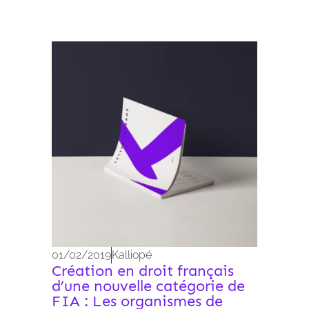
Archives 2010-2021
01/02/2019
Kalliopé
Création en droit français
d’une nouvelle catégorie de
FIA : Les organismes de