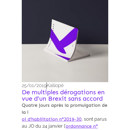
Archives 2010-2021
25/01/2019
Kalliopé
De multiples dérogations en
vue d’un Brexit sans accord
Quatre jours après la promulgation de
la l
oi d’habilitation n°2019-30
, sont parus
au JO du 24 janvier l’
ordonnance n°