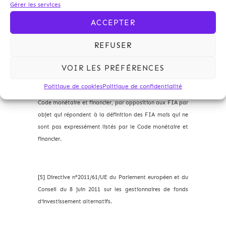
[3] Publié au Journal Officiel et entré en vigueur le 22
Gérer les services
novembre 2018, précisant notamment les conditions
ACCEPTER
dans lesquelles les OFS peuvent octroyer des prêts aux
entreprises dans des conditions garantissant la stabilité
REFUSER
du système financier.
VOIR LES PRÉFÉRENCES
Politique de cookies
Politique de confidentialité
[4] Catégorie des FIA qui sont expressément listés par le
Code monétaire et financier, par opposition aux FIA par
objet qui répondent à la définition des FIA mais qui ne
sont pas expressément listés par le Code monétaire et
financier.
[5] Directive n°2011/61/UE du Parlement européen et du
Conseil du 8 juin 2011 sur les gestionnaires de fonds
d’investissement alternatifs.