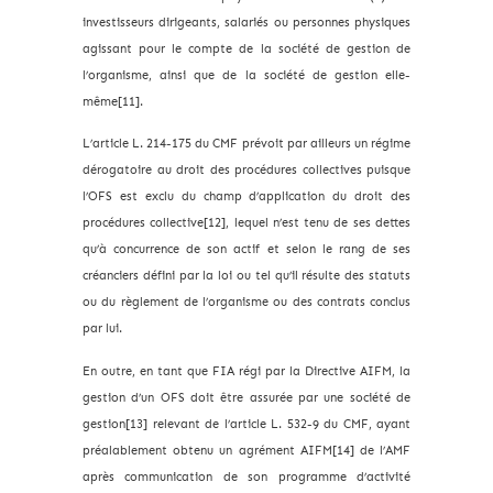
investisseurs dirigeants, salariés ou personnes physiques
agissant pour le compte de la société de gestion de
l’organisme, ainsi que de la société de gestion elle-
même[11].
L’article L. 214-175 du CMF prévoit par ailleurs un régime
dérogatoire au droit des procédures collectives puisque
l’OFS est exclu du champ d’application du droit des
procédures collective[12], lequel n’est tenu de ses dettes
qu’à concurrence de son actif et selon le rang de ses
créanciers défini par la loi ou tel qu’il résulte des statuts
ou du règlement de l’organisme ou des contrats conclus
par lui.
En outre, en tant que FIA régi par la Directive AIFM, la
gestion d’un OFS doit être assurée par une société de
gestion[13] relevant de l’article L. 532-9 du CMF, ayant
préalablement obtenu un agrément AIFM[14] de l’AMF
après communication de son programme d’activité