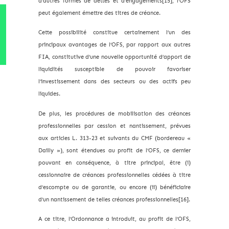
d’autres formes de dettes et d’engagements[15], l’OFS
peut également émettre des titres de créance.
Cette possibilité constitue certainement l’un des
principaux avantages de l’OFS, par rapport aux autres
FIA, constitutive d’une nouvelle opportunité d’apport de
liquidités susceptible de pouvoir favoriser
l’investissement dans des secteurs ou des actifs peu
liquides.
De plus, les procédures de mobilisation des créances
professionnelles par cession et nantissement, prévues
aux articles L. 313-23 et suivants du CMF (bordereau «
Dailly »), sont étendues au profit de l’OFS, ce dernier
pouvant en conséquence, à titre principal, être (i)
cessionnaire de créances professionnelles cédées à titre
d’escompte ou de garantie, ou encore (ii) bénéficiaire
d’un nantissement de telles créances professionnelles[16].
A ce titre, l’Ordonnance a introduit, au profit de l’OFS,