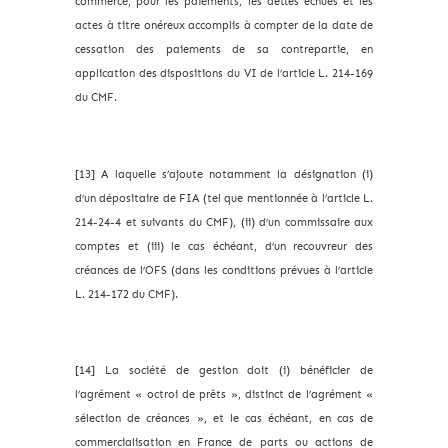
commerce, pour les paiements, les dettes échues et les
actes à titre onéreux accomplis à compter de la date de
cessation des paiements de sa contrepartie, en
application des dispositions du VI de l’article L. 214-169
du CMF.
[13] A laquelle s’ajoute notamment la désignation (i)
d’un dépositaire de FIA (tel que mentionnée à l’article L.
214-24-4 et suivants du CMF), (ii) d’un commissaire aux
comptes et (iii) le cas échéant, d’un recouvreur des
créances de l’OFS (dans les conditions prévues à l’article
L. 214-172 du CMF).
[14] La société de gestion doit (i) bénéficier de
l’agrément « octroi de prêts », distinct de l’agrément «
sélection de créances », et le cas échéant, en cas de
commercialisation en France de parts ou actions de