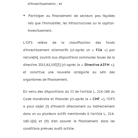
d’investissements ; et
Participer au financement de secteurs peu liquides
tels que l’immobilier, les infrastructures ou le capital-
investissement.
L’OFS relève de la classification des fonds
d’investissement alternatifs (ci-après un «
FIA
») par
nature[4], soumis aux dispositions communes issues de la
directive 2011/61/UE[5] (ci-après la «
Directive AIFM
»),
et constitue une nouvelle catégorie au sein des
organismes de financement.
En vertu des dispositions du II de l’article L. 214-168 du
Code monétaire et financier (ci-après le «
CMF
»), l’OFS
a pour objet (i) d’investir directement ou indirectement
dans un ou plusieurs actifs mentionnés à l’article L. 214-
190-1[6] et (ii) d’en assurer le financement dans les
conditions prévues audit article.