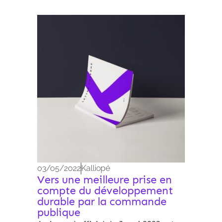
Expertises
03/05/2022
Kalliopé
Vers une meilleure prise en
compte du développement
durable par la commande
publique