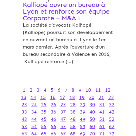
Kalliopé ouvre un bureau à
Lyon et renforce son équipe
Corporate – M&A !
La société d’avocats Kalliopé
(Kalliopé) poursuit son développement
en ouvrant un bureau à Lyon le 1er
mars dernier. Après l’ouverture d’un
bureau secondaire à Valence en 2016,
Kalliopé renforce (…)
1
2
3
4
5
6
7
8
9
10
11
12
13
14
15
16
17
18
19
20
21
22
23
24
25
26
27
28
29
30
31
32
33
34
35
36
37
38
39
40
41
42
43
44
45
46
47
48
49
50
51
52
53
54
55
56
57
58
59
60
61
62
63
64
65
66
67
68
69
70
71
72