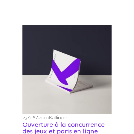
Archives 2010-2021
23/06/2010
Kalliopé
Ouverture à la concurrence
des jeux et paris en ligne