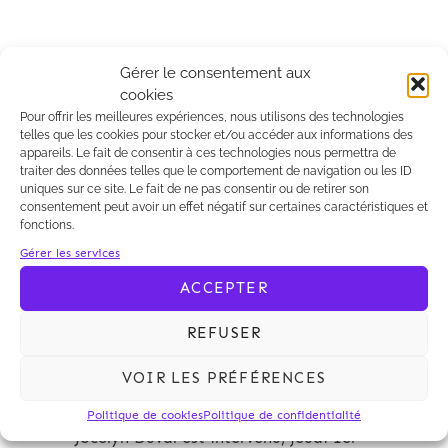
Gérer le consentement aux
cookies
Archives 2010-2021
Pour offrir les meilleures expériences, nous utilisons des technologies
telles que les cookies pour stocker et/ou accéder aux informations des
appareils. Le fait de consentir à ces technologies nous permettra de
traiter des données telles que le comportement de navigation ou les ID
uniques sur ce site. Le fait de ne pas consentir ou de retirer son
consentement peut avoir un effet négatif sur certaines caractéristiques et
fonctions.
Gérer les services
ACCEPTER
REFUSER
02/07/2010
Kalliopé
VOIR LES PRÉFÉRENCES
Conférence sur le
financement éolien
Politique de cookies
Politique de confidentialité
Jocelyn Duval est intervenu, jeudi 1er