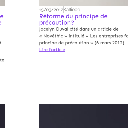
15/03/2012
Kalliopé
me
Réforme du principe de
e
précaution?
Jocelyn Duval cité dans un article de
« Novéthic » intitulé « Les entreprises f
e
principe de précaution » (6 mars 2012).
Lire l’article
te
Archives 2010