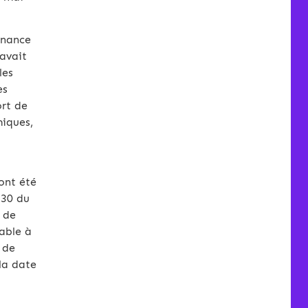
onnance
 avait
les
es
ort de
miques,
ont été
-30 du
 de
able à
 de
 la date