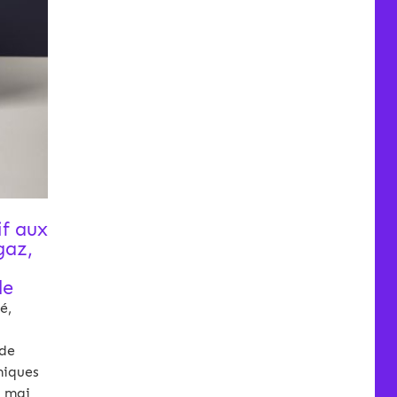
if aux
gaz,
le
é,
 de
miques
4 mai