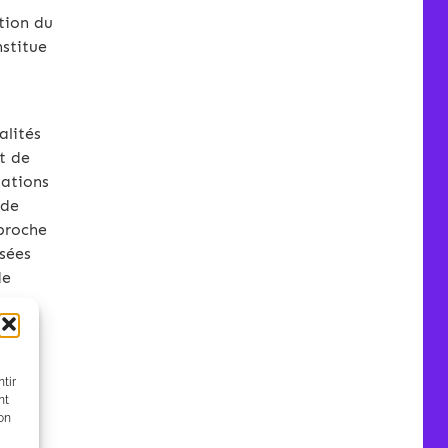
tion du
stitue
alités
t de
sations
 de
 proche
ssées
de
ns,
,
 pour
tir
des
nt
son