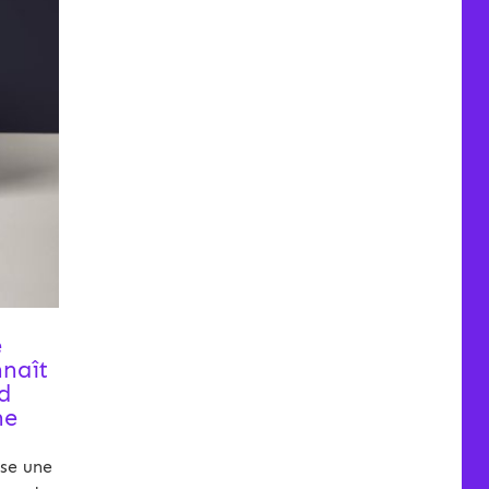
e
nnaît
d
ne
ose une