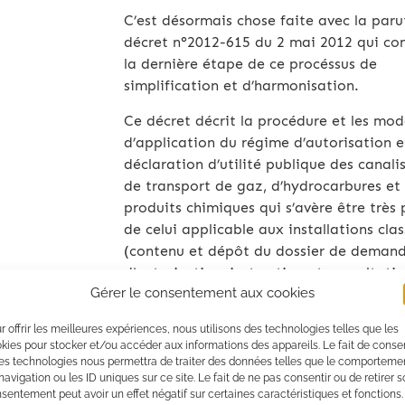
C’est désormais chose faite avec la paru
décret n°2012-615 du 2 mai 2012 qui con
la dernière étape de ce procéssus de
simplification et d’harmonisation.
Ce décret décrit la procédure et les mod
d’application du régime d’autorisation e
déclaration d’utilité publique des canali
de transport de gaz, d’hydrocarbures et
produits chimiques qui s’avère être très
de celui applicable aux installations cla
(contenu et dépôt du dossier de deman
d’autorisation, instruction et consultatio
Gérer le consentement aux cookies
enquête publique, arrêté d’autorisations
modifications, arrêt et cession de la
r offrir les meilleures expériences, nous utilisons des technologies telles que les
canalisation, bénéfice des droits acquis
kies pour stocker et/ou accéder aux informations des appareils. Le fait de consen
les canalisations existantes, institution 
es technologies nous permettra de traiter des données telles que le comporteme
navigation ou les ID uniques sur ce site. Le fait de ne pas consentir ou de retirer 
servitudes d’utilité publiques…).
sentement peut avoir un effet négatif sur certaines caractéristiques et fonctions.
Lire le décret