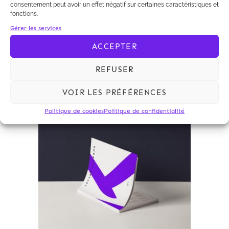
20495) que seul le secret professionnel
consentement peut avoir un effet négatif sur certaines caractéristiques et
fonctions.
de l’avocat peut faire échec à une
mesure de communication de
Gérer les services
documents avant procès.
ACCEPTER
REFUSER
VOIR LES PRÉFÉRENCES
Politique de cookies
Politique de confidentialité
Archives 2010-2021