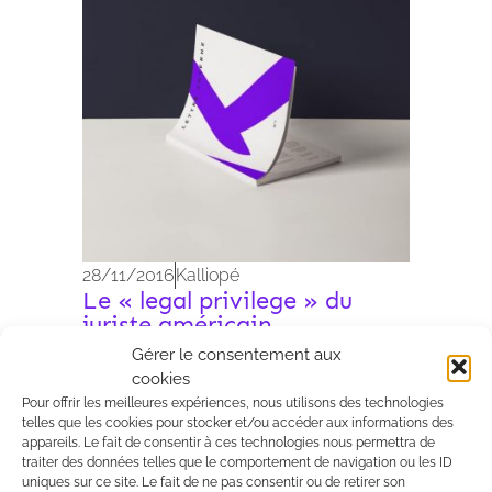
28/11/2016
Kalliopé
Le « legal privilege » du
juriste américain
inopposable aux mesures
Gérer le consentement aux
avant procès réalisés en
cookies
France
Pour offrir les meilleures expériences, nous utilisons des technologies
La Cour de cassation vient rappeler
telles que les cookies pour stocker et/ou accéder aux informations des
appareils. Le fait de consentir à ces technologies nous permettra de
dans un arrêt récent publié au Bulletin
traiter des données telles que le comportement de navigation ou les ID
(Civ., 1ère, 3 novembre 2016, n°15-
uniques sur ce site. Le fait de ne pas consentir ou de retirer son