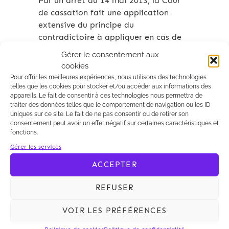
Par un arrêt du 14 mai 2013, la Cour
de cassation fait une application
extensive du principe du
contradictoire à appliquer en cas de
révocation d’un dirigeant de
Gérer le consentement aux
SA (Cass.Com 14 mai 2013, n°11-
cookies
22845, SA Asterop).
Pour offrir les meilleures expériences, nous utilisons des technologies
telles que les cookies pour stocker et/ou accéder aux informations des
appareils. Le fait de consentir à ces technologies nous permettra de
traiter des données telles que le comportement de navigation ou les ID
uniques sur ce site. Le fait de ne pas consentir ou de retirer son
consentement peut avoir un effet négatif sur certaines caractéristiques et
fonctions.
Archives 2010-2021
Gérer les services
ACCEPTER
REFUSER
VOIR LES PRÉFÉRENCES