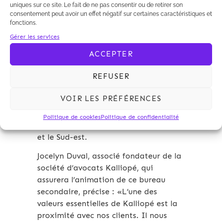
uniques sur ce site. Le fait de ne pas consentir ou de retirer son
consentement peut avoir un effet négatif sur certaines caractéristiques et
fonctions.
11/12/2017
Kalliopé
Gérer les services
Kalliopé poursuit son
ACCEPTER
développement en France
avec l’ouverture d’un bureau
REFUSER
secondaire en région
Auvergne Rhône-Alpes.
VOIR LES PRÉFÉRENCES
La création de cette nouvelle antenne
permet à Kalliopé de se rapprocher et
Politique de cookies
Politique de confidentialité
de développer sa clientèle dans le Sud
et le Sud-est.
Jocelyn Duval, associé fondateur de la
société d’avocats Kalliopé, qui
assurera l’animation de ce bureau
secondaire, précise : «L’une des
valeurs essentielles de Kalliopé est la
proximité avec nos clients. Il nous