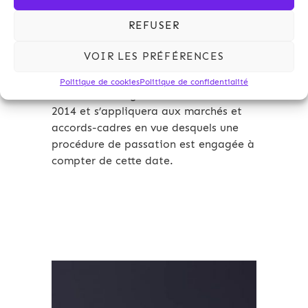
de la simplification du droit de la
commande publique et consacre
REFUSER
notamment un nouveau type de
marché public dans le domaine de la
VOIR LES PRÉFÉRENCES
recherche et du développement.
Politique de cookies
Politique de confidentialité
Il entrera en vigueur le 1er octobre
2014 et s’appliquera aux marchés et
accords-cadres en vue desquels une
procédure de passation est engagée à
compter de cette date.
Archives 2010-2021