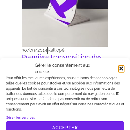
30/09/2014
Kalliopé
Première transposition des
directives européennes
Gérer le consentement aux
2014/24UE et 2014/25/UE
cookies
relatives à la passation des
Pour offrir les meilleures expériences, nous utilisons des technologies
marchés publics
telles que les cookies pour stocker et/ou accéder aux informations des
Le décret 2014-1097 du 26 septembre
appareils. Le fait de consentir à ces technologies nous permettra de
traiter des données telles que le comportement de navigation ou les ID
2014 relatif aux mesures de
uniques sur ce site. Le fait de ne pas consentir ou de retirer son
simplification applicables aux marchés
consentement peut avoir un effet négatif sur certaines caractéristiques et
publics a été publié au Journal officiel
fonctions.
de la République le 30 septembre
Gérer les services
dernier. Il constitue la première étape
ACCEPTER