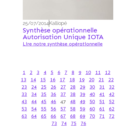
25/07/2014
Kalliopé
Synthèse opérationnelle
Autorisation Unique IOTA
Lire notre synthèse opérationnelle
1
2
3
4
5
6
7
8
9
10
11
12
13
14
15
16
17
18
19
20
21
22
23
24
25
26
27
28
29
30
31
32
33
34
35
36
37
38
39
40
41
42
43
44
45
46
47
48
49
50
51
52
53
54
55
56
57
58
59
60
61
62
63
64
65
66
67
68
69
70
71
72
73
74
75
76